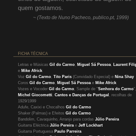
quem gostamos.
~ (Texto de Nuno Pacheco, publico.pt, 1999)
FICHA TÉCNICA
Letras e Músicas
Gil do Carmo
,
Miguel Sá Pessoa
,
Laurent Fili
e
Mike Africk
Voz
Gil do Carmo
,
Tito Paris
(Convidado Especial) e
Nina Shay
Coros
Gil do Carmo
,
Miguel Sá Pessoa
e
Mike Africk
Vozes e Vocoder
Gil do Carmo
, Sample de "
Senhora do Carmo
"
Michel Giocometti
,
Cantos e Danças de Portugal
, recolhas de
1929/1999
Adufe, Caxixi e Chocalhos
Gil do Carmo
Shaker (Palmas) e Efeitos
Gil do Carmo
Bandolim, Cavaquinho, Arranjo para cordas
Júlio Pereira
Guitarra Eléctrica
Júlio Pereira
e
Jeff Lockhart
Guitarra Portuguesa
Paulo Parreira