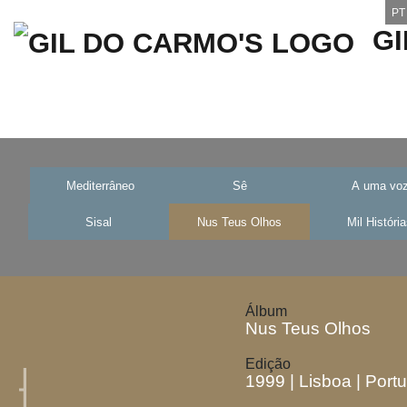
PT
G
Mediterrâneo
Sê
A uma vo
Sisal
Nus Teus Olhos
Mil Históri
Álbum
Nus Teus Olhos
Edição
1999 | Lisboa | Port
Previous