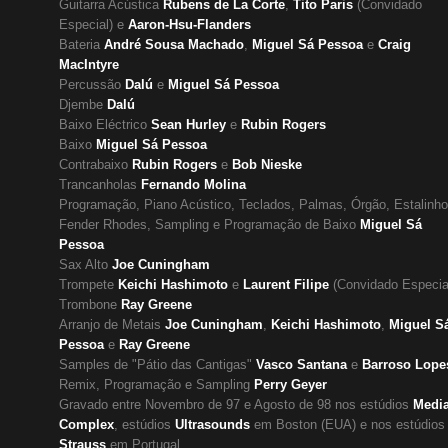
Guitarra Acústica
Rubens de La Corte
,
Tito Paris
(Convidado
Especial) e
Aaron-Hsu-Flanders
Bateria
André Sousa Machado
,
Miguel Sá Pessoa
e
Craig
MacIntyre
Percussão
Dalú
e
Miguel Sá Pessoa
Djembe
Dalú
Baixo Eléctrico
Sean Hurley
e
Rubin Rogers
Baixo
Miguel Sá Pessoa
Contrabaixo
Rubin Rogers
e
Bob Nieske
Trancanholas
Fernando Molina
Programação, Piano Acústico, Teclados, Palmas, Órgão, Estalinho
Fender Rhodes, Sampling e Programação de Baixo
Miguel Sá
Pessoa
Sax Alto
Joe Cuningham
Trompete
Keichi Hashimoto
e
Laurent Filipe
(Convidado Especia
Trombone
Ray Greene
Arranjo de Metais
Joe Cuningham
,
Keichi Hashimoto
,
Miguel S
Pessoa
e
Ray Greene
Samples de "Pátio das Cantigas"
Vasco Santana
e
Barroso Lope
Remix, Programação e Sampling
Perry Geyer
Gravado entre Novembro de 97 e Agosto de 98 nos estúdios
Medi
Complex
, estúdios
Ultrasounds
em Boston (EUA) e nos estúdios
Strauss
em Portugal