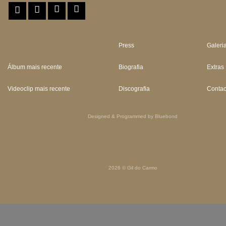
Press
Galeri
Álbum mais recente
Biografia
Extras
Videoclip mais recente
Discografia
Contac
Designed & Programmed by Bluebond
2026 © Gil do Carmo